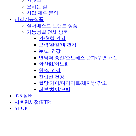
인삿말
오시는 길
사업 제휴 문의
건강기능식품
실버베스트 브랜드 상품
기능성별 전체 상품
간/혈행 건강
근력/관절/뼈 건강
눈/뇌 건강
면역력 증진/스트레스 완화/수면 개선
항산화/항노화
위/장 건강
전립선 건강
혈당 케어/다이어트/체지방 감소
피부/치아/모발
925 실버
사후면세점(KTP)
SHOP