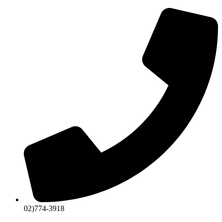
콘
텐
츠
로
건
너
뛰
기
02)774-3918