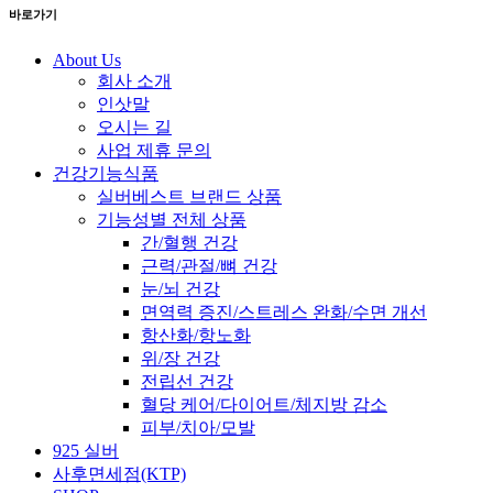
바로가기
About Us
회사 소개
인삿말
오시는 길
사업 제휴 문의
건강기능식품
실버베스트 브랜드 상품
기능성별 전체 상품
간/혈행 건강
근력/관절/뼈 건강
눈/뇌 건강
면역력 증진/스트레스 완화/수면 개선
항산화/항노화
위/장 건강
전립선 건강
혈당 케어/다이어트/체지방 감소
피부/치아/모발
925 실버
사후면세점(KTP)