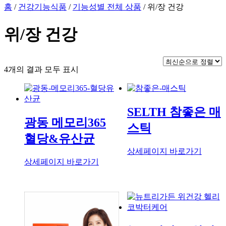
홈
/
건강기능식품
/
기능성별 전체 상품
/ 위/장 건강
위/장 건강
최
4개의 결과 모두 표시
신
순
으
SELTH 참좋은 매
로
광동 메모리365
정
스틱
렬
혈당&유산균
됨
상세페이지 바로가기
상세페이지 바로가기