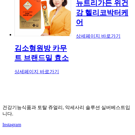
뉴트리가든 위건
강 헬리코박터케
어
상세페이지 바로가기
김소형원방 카무
트 브랜드밀 효소
상세페이지 바로가기
건강기능식품과 토탈 쥬얼리, 악세사리 솔루션 실버베스트입
니다.
Instagram