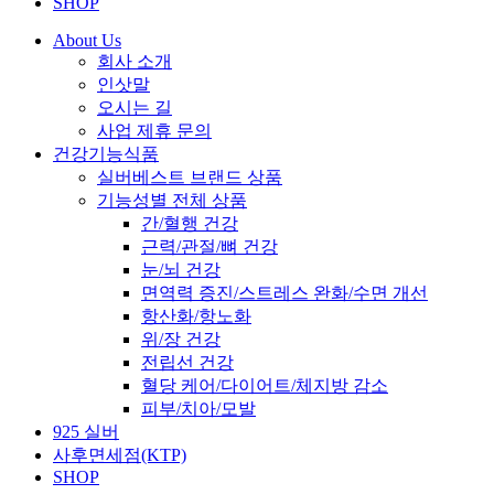
SHOP
About Us
회사 소개
인삿말
오시는 길
사업 제휴 문의
건강기능식품
실버베스트 브랜드 상품
기능성별 전체 상품
간/혈행 건강
근력/관절/뼈 건강
눈/뇌 건강
면역력 증진/스트레스 완화/수면 개선
항산화/항노화
위/장 건강
전립선 건강
혈당 케어/다이어트/체지방 감소
피부/치아/모발
925 실버
사후면세점(KTP)
SHOP