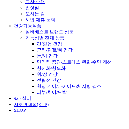
회사 소개
인삿말
오시는 길
사업 제휴 문의
건강기능식품
실버베스트 브랜드 상품
기능성별 전체 상품
간/혈행 건강
근력/관절/뼈 건강
눈/뇌 건강
면역력 증진/스트레스 완화/수면 개선
항산화/항노화
위/장 건강
전립선 건강
혈당 케어/다이어트/체지방 감소
피부/치아/모발
925 실버
사후면세점(KTP)
SHOP