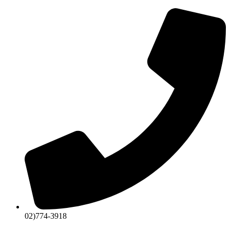
콘
텐
츠
로
건
너
뛰
기
02)774-3918