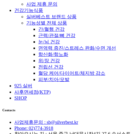
사업 제휴 문의
건강기능식품
실버베스트 브랜드 상품
기능성별 전체 상품
간/혈행 건강
근력/관절/뼈 건강
눈/뇌 건강
면역력 증진/스트레스 완화/수면 개선
항산화/항노화
위/장 건강
전립선 건강
혈당 케어/다이어트/체지방 감소
피부/치아/모발
925 실버
사후면세점(KTP)
SHOP
Contacts
사업제휴문의 : sb@silverbest.kr
Phone: 02)774-3918
찾아오시는 길 : 서울 중구 남대문시장4길 27-6 송서스토