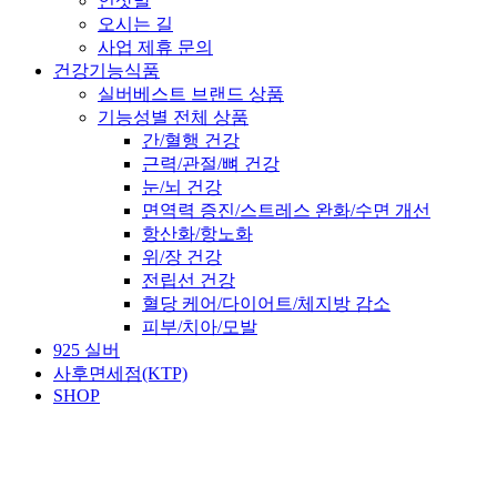
인삿말
오시는 길
사업 제휴 문의
건강기능식품
실버베스트 브랜드 상품
기능성별 전체 상품
간/혈행 건강
근력/관절/뼈 건강
눈/뇌 건강
면역력 증진/스트레스 완화/수면 개선
항산화/항노화
위/장 건강
전립선 건강
혈당 케어/다이어트/체지방 감소
피부/치아/모발
925 실버
사후면세점(KTP)
SHOP