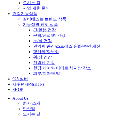
오시는 길
사업 제휴 문의
건강기능식품
실버베스트 브랜드 상품
기능성별 전체 상품
간/혈행 건강
근력/관절/뼈 건강
눈/뇌 건강
면역력 증진/스트레스 완화/수면 개선
항산화/항노화
위/장 건강
전립선 건강
혈당 케어/다이어트/체지방 감소
피부/치아/모발
925 실버
사후면세점(KTP)
SHOP
About Us
회사 소개
인삿말
오시는 길