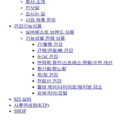
회사 소개
인삿말
오시는 길
사업 제휴 문의
건강기능식품
실버베스트 브랜드 상품
기능성별 전체 상품
간/혈행 건강
근력/관절/뼈 건강
눈/뇌 건강
면역력 증진/스트레스 완화/수면 개선
항산화/항노화
위/장 건강
전립선 건강
혈당 케어/다이어트/체지방 감소
피부/치아/모발
925 실버
사후면세점(KTP)
SHOP