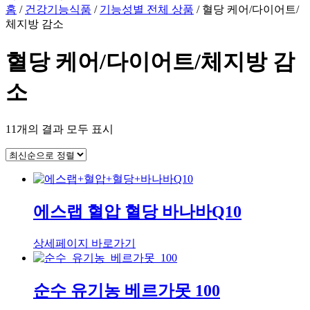
홈
/
건강기능식품
/
기능성별 전체 상품
/ 혈당 케어/다이어트/
체지방 감소
혈당 케어/다이어트/체지방 감
소
최
11개의 결과 모두 표시
신
순
으
로
정
에스랩 혈압 혈당 바나바Q10
렬
됨
상세페이지 바로가기
순수 유기농 베르가못 100