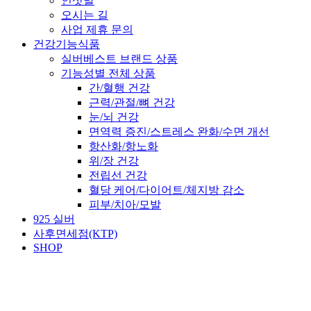
인삿말
오시는 길
사업 제휴 문의
건강기능식품
실버베스트 브랜드 상품
기능성별 전체 상품
간/혈행 건강
근력/관절/뼈 건강
눈/뇌 건강
면역력 증진/스트레스 완화/수면 개선
항산화/항노화
위/장 건강
전립선 건강
혈당 케어/다이어트/체지방 감소
피부/치아/모발
925 실버
사후면세점(KTP)
SHOP