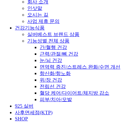
회사 소개
인삿말
오시는 길
사업 제휴 문의
건강기능식품
실버베스트 브랜드 상품
기능성별 전체 상품
간/혈행 건강
근력/관절/뼈 건강
눈/뇌 건강
면역력 증진/스트레스 완화/수면 개선
항산화/항노화
위/장 건강
전립선 건강
혈당 케어/다이어트/체지방 감소
피부/치아/모발
925 실버
사후면세점(KTP)
SHOP