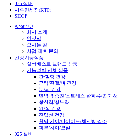
925 실버
사후면세점(KTP)
SHOP
About Us
회사 소개
인삿말
오시는 길
사업 제휴 문의
건강기능식품
실버베스트 브랜드 상품
기능성별 전체 상품
간/혈행 건강
근력/관절/뼈 건강
눈/뇌 건강
면역력 증진/스트레스 완화/수면 개선
항산화/항노화
위/장 건강
전립선 건강
혈당 케어/다이어트/체지방 감소
피부/치아/모발
925 실버