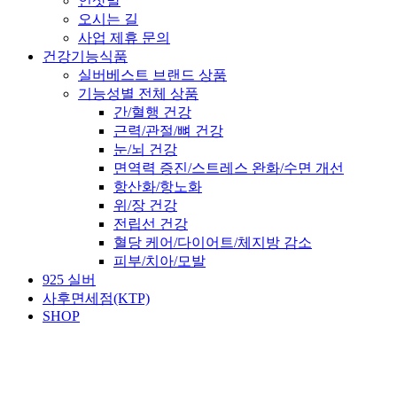
인삿말
오시는 길
사업 제휴 문의
건강기능식품
실버베스트 브랜드 상품
기능성별 전체 상품
간/혈행 건강
근력/관절/뼈 건강
눈/뇌 건강
면역력 증진/스트레스 완화/수면 개선
항산화/항노화
위/장 건강
전립선 건강
혈당 케어/다이어트/체지방 감소
피부/치아/모발
925 실버
사후면세점(KTP)
SHOP