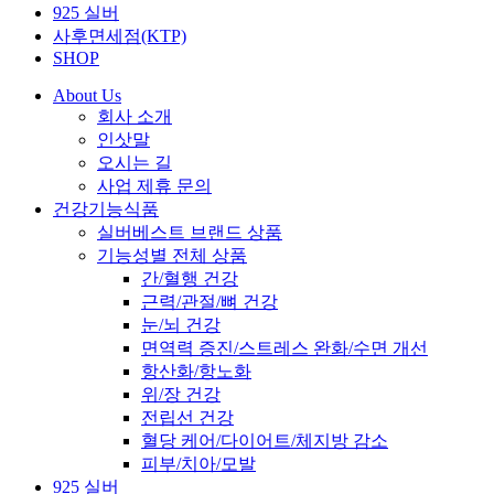
925 실버
사후면세점(KTP)
SHOP
About Us
회사 소개
인삿말
오시는 길
사업 제휴 문의
건강기능식품
실버베스트 브랜드 상품
기능성별 전체 상품
간/혈행 건강
근력/관절/뼈 건강
눈/뇌 건강
면역력 증진/스트레스 완화/수면 개선
항산화/항노화
위/장 건강
전립선 건강
혈당 케어/다이어트/체지방 감소
피부/치아/모발
925 실버