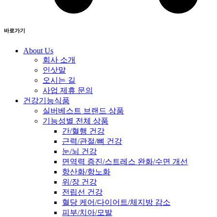
바로가기
About Us
회사 소개
인삿말
오시는 길
사업 제휴 문의
건강기능식품
실버베스트 브랜드 상품
기능성별 전체 상품
간/혈행 건강
근력/관절/뼈 건강
눈/뇌 건강
면역력 증진/스트레스 완화/수면 개선
항산화/항노화
위/장 건강
전립선 건강
혈당 케어/다이어트/체지방 감소
피부/치아/모발