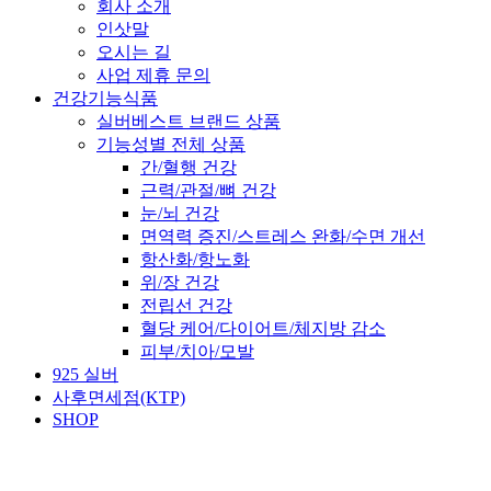
회사 소개
인삿말
오시는 길
사업 제휴 문의
건강기능식품
실버베스트 브랜드 상품
기능성별 전체 상품
간/혈행 건강
근력/관절/뼈 건강
눈/뇌 건강
면역력 증진/스트레스 완화/수면 개선
항산화/항노화
위/장 건강
전립선 건강
혈당 케어/다이어트/체지방 감소
피부/치아/모발
925 실버
사후면세점(KTP)
SHOP