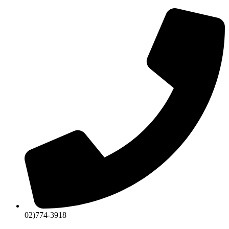
콘
텐
츠
로
건
너
뛰
기
02)774-3918