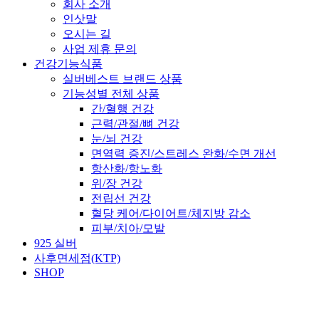
회사 소개
인삿말
오시는 길
사업 제휴 문의
건강기능식품
실버베스트 브랜드 상품
기능성별 전체 상품
간/혈행 건강
근력/관절/뼈 건강
눈/뇌 건강
면역력 증진/스트레스 완화/수면 개선
항산화/항노화
위/장 건강
전립선 건강
혈당 케어/다이어트/체지방 감소
피부/치아/모발
925 실버
사후면세점(KTP)
SHOP