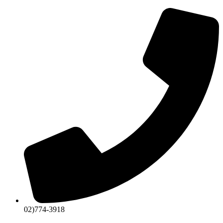
콘
텐
츠
로
건
너
뛰
기
02)774-3918