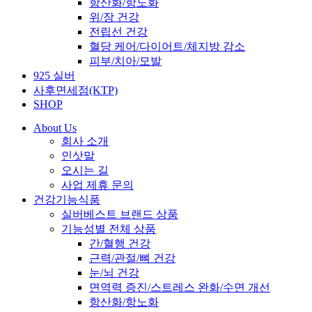
항산화/항노화
위/장 건강
전립선 건강
혈당 케어/다이어트/체지방 감소
피부/치아/모발
925 실버
사후면세점(KTP)
SHOP
About Us
회사 소개
인삿말
오시는 길
사업 제휴 문의
건강기능식품
실버베스트 브랜드 상품
기능성별 전체 상품
간/혈행 건강
근력/관절/뼈 건강
눈/뇌 건강
면역력 증진/스트레스 완화/수면 개선
항산화/항노화