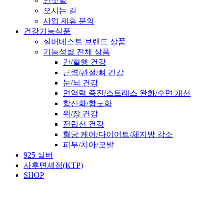
인삿말
오시는 길
사업 제휴 문의
건강기능식품
실버베스트 브랜드 상품
기능성별 전체 상품
간/혈행 건강
근력/관절/뼈 건강
눈/뇌 건강
면역력 증진/스트레스 완화/수면 개선
항산화/항노화
위/장 건강
전립선 건강
혈당 케어/다이어트/체지방 감소
피부/치아/모발
925 실버
사후면세점(KTP)
SHOP