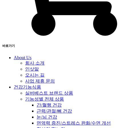
바로가기
About Us
회사 소개
인삿말
오시는 길
사업 제휴 문의
건강기능식품
실버베스트 브랜드 상품
기능성별 전체 상품
간/혈행 건강
근력/관절/뼈 건강
눈/뇌 건강
면역력 증진/스트레스 완화/수면 개선