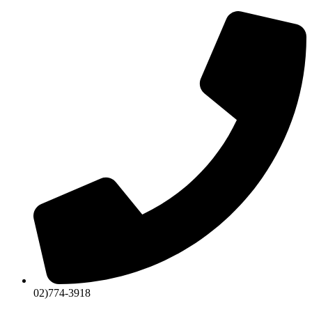
콘
텐
츠
로
건
너
뛰
기
02)774-3918