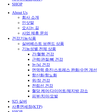
SHOP
About Us
회사 소개
인삿말
오시는 길
사업 제휴 문의
건강기능식품
실버베스트 브랜드 상품
기능성별 전체 상품
간/혈행 건강
근력/관절/뼈 건강
눈/뇌 건강
면역력 증진/스트레스 완화/수면 개선
항산화/항노화
위/장 건강
전립선 건강
혈당 케어/다이어트/체지방 감소
피부/치아/모발
925 실버
사후면세점(KTP)
SHOP