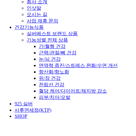
회사 소개
인삿말
오시는 길
사업 제휴 문의
건강기능식품
실버베스트 브랜드 상품
기능성별 전체 상품
간/혈행 건강
근력/관절/뼈 건강
눈/뇌 건강
면역력 증진/스트레스 완화/수면 개선
항산화/항노화
위/장 건강
전립선 건강
혈당 케어/다이어트/체지방 감소
피부/치아/모발
925 실버
사후면세점(KTP)
SHOP