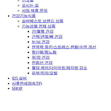
인삿말
오시는 길
사업 제휴 문의
건강기능식품
실버베스트 브랜드 상품
기능성별 전체 상품
간/혈행 건강
근력/관절/뼈 건강
눈/뇌 건강
면역력 증진/스트레스 완화/수면 개선
항산화/항노화
위/장 건강
전립선 건강
혈당 케어/다이어트/체지방 감소
피부/치아/모발
925 실버
사후면세점(KTP)
SHOP