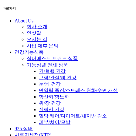
바로가기
About Us
회사 소개
인삿말
오시는 길
사업 제휴 문의
건강기능식품
실버베스트 브랜드 상품
기능성별 전체 상품
간/혈행 건강
근력/관절/뼈 건강
눈/뇌 건강
면역력 증진/스트레스 완화/수면 개선
항산화/항노화
위/장 건강
전립선 건강
혈당 케어/다이어트/체지방 감소
피부/치아/모발
925 실버
사후면세점(KTP)