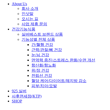
About Us
회사 소개
인삿말
오시는 길
사업 제휴 문의
건강기능식품
실버베스트 브랜드 상품
기능성별 전체 상품
간/혈행 건강
근력/관절/뼈 건강
눈/뇌 건강
면역력 증진/스트레스 완화/수면 개선
항산화/항노화
위/장 건강
전립선 건강
혈당 케어/다이어트/체지방 감소
피부/치아/모발
925 실버
사후면세점(KTP)
SHOP