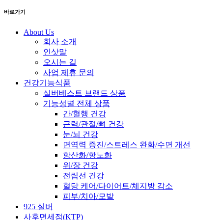
바로가기
About Us
회사 소개
인삿말
오시는 길
사업 제휴 문의
건강기능식품
실버베스트 브랜드 상품
기능성별 전체 상품
간/혈행 건강
근력/관절/뼈 건강
눈/뇌 건강
면역력 증진/스트레스 완화/수면 개선
항산화/항노화
위/장 건강
전립선 건강
혈당 케어/다이어트/체지방 감소
피부/치아/모발
925 실버
사후면세점(KTP)