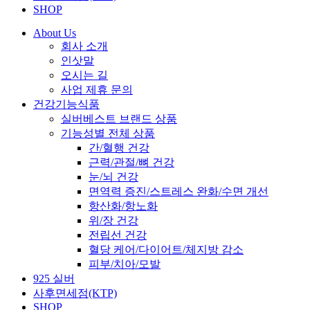
SHOP
About Us
회사 소개
인삿말
오시는 길
사업 제휴 문의
건강기능식품
실버베스트 브랜드 상품
기능성별 전체 상품
간/혈행 건강
근력/관절/뼈 건강
눈/뇌 건강
면역력 증진/스트레스 완화/수면 개선
항산화/항노화
위/장 건강
전립선 건강
혈당 케어/다이어트/체지방 감소
피부/치아/모발
925 실버
사후면세점(KTP)
SHOP