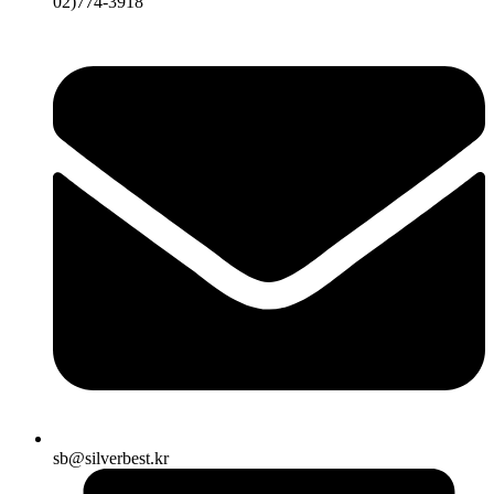
02)774-3918
sb@silverbest.kr