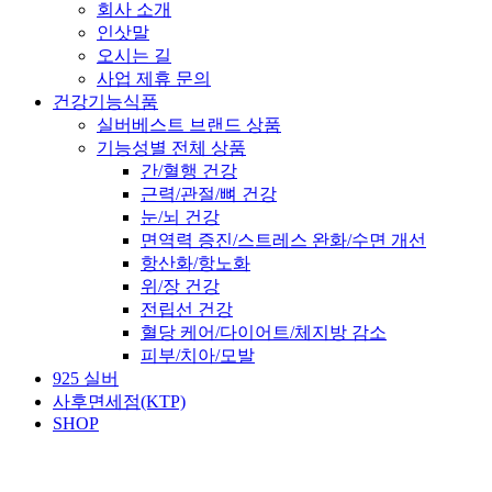
회사 소개
인삿말
오시는 길
사업 제휴 문의
건강기능식품
실버베스트 브랜드 상품
기능성별 전체 상품
간/혈행 건강
근력/관절/뼈 건강
눈/뇌 건강
면역력 증진/스트레스 완화/수면 개선
항산화/항노화
위/장 건강
전립선 건강
혈당 케어/다이어트/체지방 감소
피부/치아/모발
925 실버
사후면세점(KTP)
SHOP