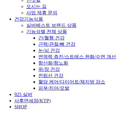
인삿말
오시는 길
사업 제휴 문의
건강기능식품
실버베스트 브랜드 상품
기능성별 전체 상품
간/혈행 건강
근력/관절/뼈 건강
눈/뇌 건강
면역력 증진/스트레스 완화/수면 개선
항산화/항노화
위/장 건강
전립선 건강
혈당 케어/다이어트/체지방 감소
피부/치아/모발
925 실버
사후면세점(KTP)
SHOP