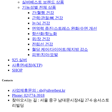
실버베스트 브랜드 상품
기능성별 전체 상품
간/혈행 건강
근력/관절/뼈 건강
눈/뇌 건강
면역력 증진/스트레스 완화/수면 개선
항산화/항노화
위/장 건강
전립선 건강
혈당 케어/다이어트/체지방 감소
피부/치아/모발
925 실버
사후면세점(KTP)
SHOP
Contacts
사업제휴문의 : sb@silverbest.kr
Phone: 02)774-3918
찾아오시는 길 : 서울 중구 남대문시장4길 27-6 송서스토
리빌딩