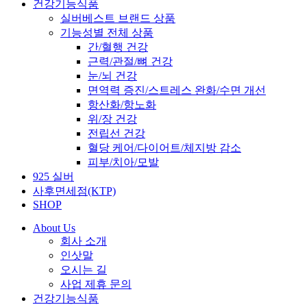
건강기능식품
실버베스트 브랜드 상품
기능성별 전체 상품
간/혈행 건강
근력/관절/뼈 건강
눈/뇌 건강
면역력 증진/스트레스 완화/수면 개선
항산화/항노화
위/장 건강
전립선 건강
혈당 케어/다이어트/체지방 감소
피부/치아/모발
925 실버
사후면세점(KTP)
SHOP
About Us
회사 소개
인삿말
오시는 길
사업 제휴 문의
건강기능식품