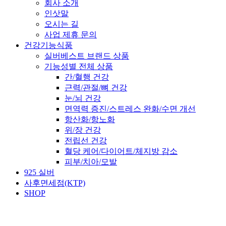
회사 소개
인삿말
오시는 길
사업 제휴 문의
건강기능식품
실버베스트 브랜드 상품
기능성별 전체 상품
간/혈행 건강
근력/관절/뼈 건강
눈/뇌 건강
면역력 증진/스트레스 완화/수면 개선
항산화/항노화
위/장 건강
전립선 건강
혈당 케어/다이어트/체지방 감소
피부/치아/모발
925 실버
사후면세점(KTP)
SHOP