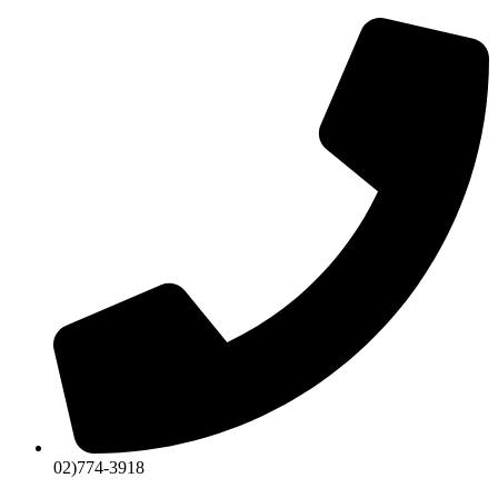
콘
텐
츠
로
건
너
뛰
기
02)774-3918