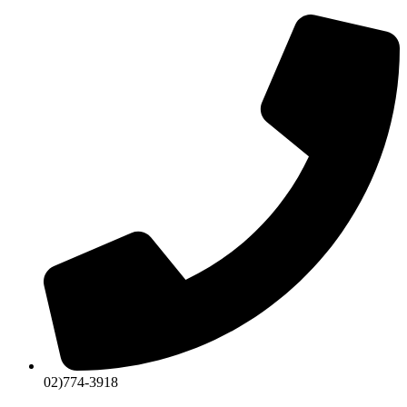
콘
텐
츠
로
건
너
뛰
기
02)774-3918