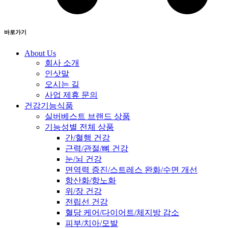
바로가기
About Us
회사 소개
인삿말
오시는 길
사업 제휴 문의
건강기능식품
실버베스트 브랜드 상품
기능성별 전체 상품
간/혈행 건강
근력/관절/뼈 건강
눈/뇌 건강
면역력 증진/스트레스 완화/수면 개선
항산화/항노화
위/장 건강
전립선 건강
혈당 케어/다이어트/체지방 감소
피부/치아/모발