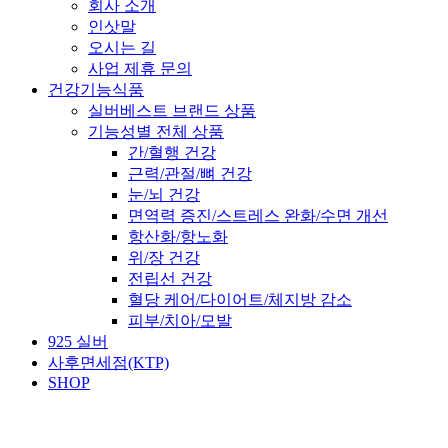
회사 소개
인삿말
오시는 길
사업 제휴 문의
건강기능식품
실버베스트 브랜드 상품
기능성별 전체 상품
간/혈행 건강
근력/관절/뼈 건강
눈/뇌 건강
면역력 증진/스트레스 완화/수면 개선
항산화/항노화
위/장 건강
전립선 건강
혈당 케어/다이어트/체지방 감소
피부/치아/모발
925 실버
사후면세점(KTP)
SHOP