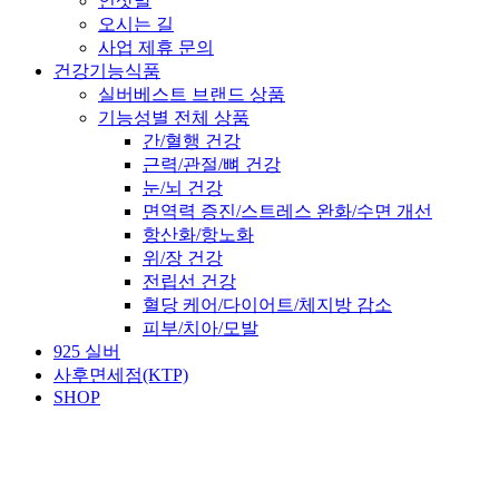
인삿말
오시는 길
사업 제휴 문의
건강기능식품
실버베스트 브랜드 상품
기능성별 전체 상품
간/혈행 건강
근력/관절/뼈 건강
눈/뇌 건강
면역력 증진/스트레스 완화/수면 개선
항산화/항노화
위/장 건강
전립선 건강
혈당 케어/다이어트/체지방 감소
피부/치아/모발
925 실버
사후면세점(KTP)
SHOP