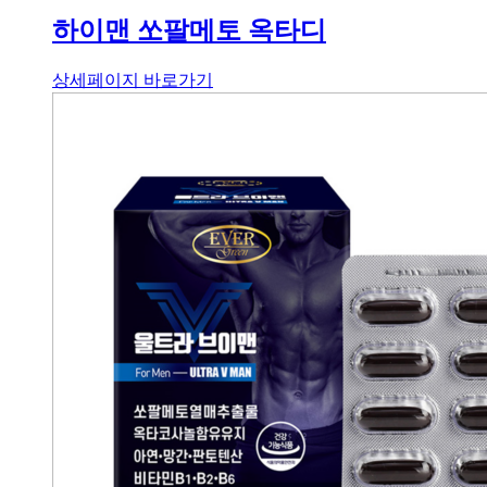
하이맨 쏘팔메토 옥타디
상세페이지 바로가기