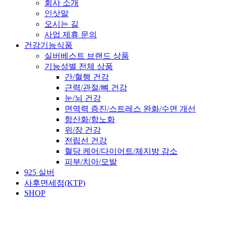
회사 소개
인삿말
오시는 길
사업 제휴 문의
건강기능식품
실버베스트 브랜드 상품
기능성별 전체 상품
간/혈행 건강
근력/관절/뼈 건강
눈/뇌 건강
면역력 증진/스트레스 완화/수면 개선
항산화/항노화
위/장 건강
전립선 건강
혈당 케어/다이어트/체지방 감소
피부/치아/모발
925 실버
사후면세점(KTP)
SHOP