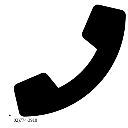
콘
텐
츠
로
건
너
뛰
기
02)774-3918