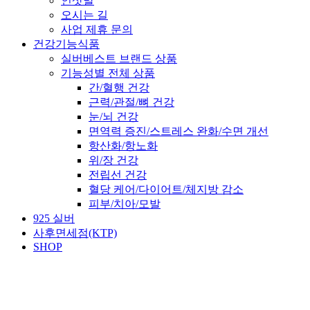
인삿말
오시는 길
사업 제휴 문의
건강기능식품
실버베스트 브랜드 상품
기능성별 전체 상품
간/혈행 건강
근력/관절/뼈 건강
눈/뇌 건강
면역력 증진/스트레스 완화/수면 개선
항산화/항노화
위/장 건강
전립선 건강
혈당 케어/다이어트/체지방 감소
피부/치아/모발
925 실버
사후면세점(KTP)
SHOP