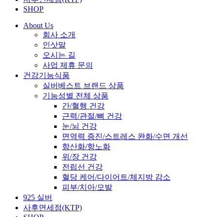
SHOP
About Us
회사 소개
인삿말
오시는 길
사업 제휴 문의
건강기능식품
실버베스트 브랜드 상품
기능성별 전체 상품
간/혈행 건강
근력/관절/뼈 건강
눈/뇌 건강
면역력 증진/스트레스 완화/수면 개선
항산화/항노화
위/장 건강
전립선 건강
혈당 케어/다이어트/체지방 감소
피부/치아/모발
925 실버
사후면세점(KTP)