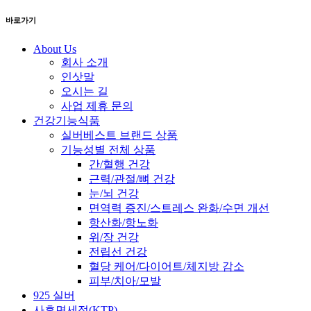
바로가기
About Us
회사 소개
인삿말
오시는 길
사업 제휴 문의
건강기능식품
실버베스트 브랜드 상품
기능성별 전체 상품
간/혈행 건강
근력/관절/뼈 건강
눈/뇌 건강
면역력 증진/스트레스 완화/수면 개선
항산화/항노화
위/장 건강
전립선 건강
혈당 케어/다이어트/체지방 감소
피부/치아/모발
925 실버
사후면세점(KTP)