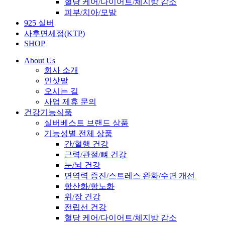
혈당 케어/다이어트/체지방 감소
피부/치아/모발
925 실버
사후면세점(KTP)
SHOP
About Us
회사 소개
인삿말
오시는 길
사업 제휴 문의
건강기능식품
실버베스트 브랜드 상품
기능성별 전체 상품
간/혈행 건강
근력/관절/뼈 건강
눈/뇌 건강
면역력 증진/스트레스 완화/수면 개선
항산화/항노화
위/장 건강
전립선 건강
혈당 케어/다이어트/체지방 감소