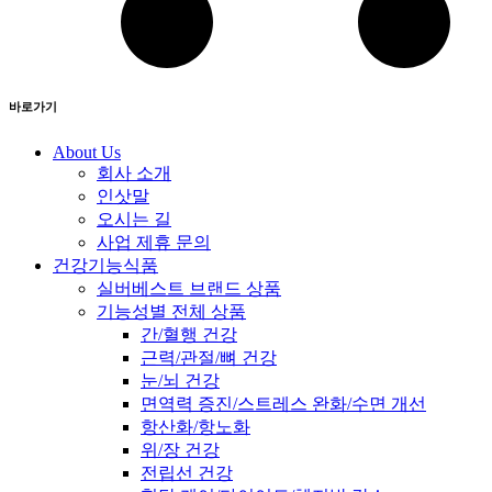
바로가기
About Us
회사 소개
인삿말
오시는 길
사업 제휴 문의
건강기능식품
실버베스트 브랜드 상품
기능성별 전체 상품
간/혈행 건강
근력/관절/뼈 건강
눈/뇌 건강
면역력 증진/스트레스 완화/수면 개선
항산화/항노화
위/장 건강
전립선 건강