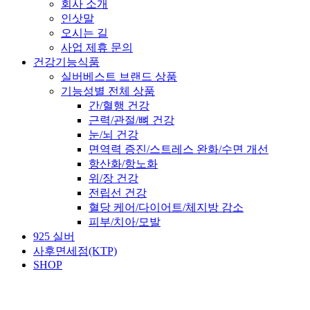
회사 소개
인삿말
오시는 길
사업 제휴 문의
건강기능식품
실버베스트 브랜드 상품
기능성별 전체 상품
간/혈행 건강
근력/관절/뼈 건강
눈/뇌 건강
면역력 증진/스트레스 완화/수면 개선
항산화/항노화
위/장 건강
전립선 건강
혈당 케어/다이어트/체지방 감소
피부/치아/모발
925 실버
사후면세점(KTP)
SHOP