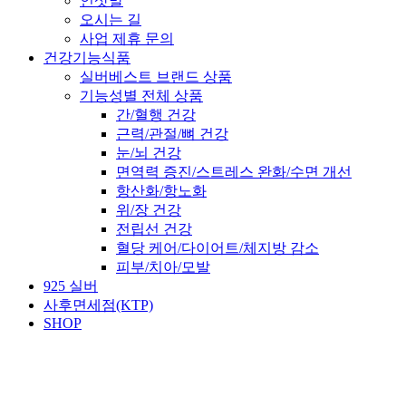
인삿말
오시는 길
사업 제휴 문의
건강기능식품
실버베스트 브랜드 상품
기능성별 전체 상품
간/혈행 건강
근력/관절/뼈 건강
눈/뇌 건강
면역력 증진/스트레스 완화/수면 개선
항산화/항노화
위/장 건강
전립선 건강
혈당 케어/다이어트/체지방 감소
피부/치아/모발
925 실버
사후면세점(KTP)
SHOP