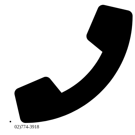
콘
텐
츠
로
건
너
뛰
기
02)774-3918