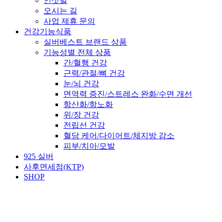
인삿말
오시는 길
사업 제휴 문의
건강기능식품
실버베스트 브랜드 상품
기능성별 전체 상품
간/혈행 건강
근력/관절/뼈 건강
눈/뇌 건강
면역력 증진/스트레스 완화/수면 개선
항산화/항노화
위/장 건강
전립선 건강
혈당 케어/다이어트/체지방 감소
피부/치아/모발
925 실버
사후면세점(KTP)
SHOP