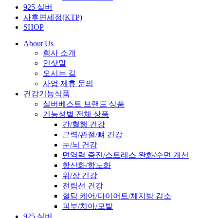
925 실버
사후면세점(KTP)
SHOP
About Us
회사 소개
인삿말
오시는 길
사업 제휴 문의
건강기능식품
실버베스트 브랜드 상품
기능성별 전체 상품
간/혈행 건강
근력/관절/뼈 건강
눈/뇌 건강
면역력 증진/스트레스 완화/수면 개선
항산화/항노화
위/장 건강
전립선 건강
혈당 케어/다이어트/체지방 감소
피부/치아/모발
925 실버