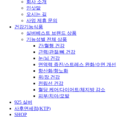
회사 소개
인삿말
오시는 길
사업 제휴 문의
건강기능식품
실버베스트 브랜드 상품
기능성별 전체 상품
간/혈행 건강
근력/관절/뼈 건강
눈/뇌 건강
면역력 증진/스트레스 완화/수면 개선
항산화/항노화
위/장 건강
전립선 건강
혈당 케어/다이어트/체지방 감소
피부/치아/모발
925 실버
사후면세점(KTP)
SHOP