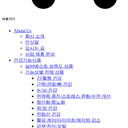
바로가기
About Us
회사 소개
인삿말
오시는 길
사업 제휴 문의
건강기능식품
실버베스트 브랜드 상품
기능성별 전체 상품
간/혈행 건강
근력/관절/뼈 건강
눈/뇌 건강
면역력 증진/스트레스 완화/수면 개선
항산화/항노화
위/장 건강
전립선 건강
혈당 케어/다이어트/체지방 감소
피부/치아/모발