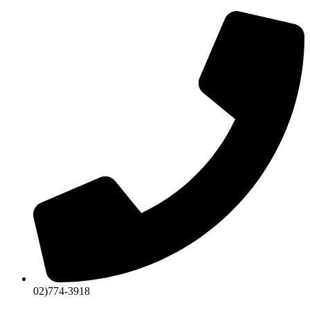
콘
텐
츠
로
건
너
뛰
기
02)774-3918