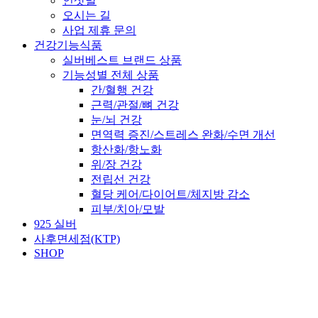
인삿말
오시는 길
사업 제휴 문의
건강기능식품
실버베스트 브랜드 상품
기능성별 전체 상품
간/혈행 건강
근력/관절/뼈 건강
눈/뇌 건강
면역력 증진/스트레스 완화/수면 개선
항산화/항노화
위/장 건강
전립선 건강
혈당 케어/다이어트/체지방 감소
피부/치아/모발
925 실버
사후면세점(KTP)
SHOP