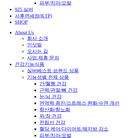
피부/치아/모발
925 실버
사후면세점(KTP)
SHOP
About Us
회사 소개
인삿말
오시는 길
사업 제휴 문의
건강기능식품
실버베스트 브랜드 상품
기능성별 전체 상품
간/혈행 건강
근력/관절/뼈 건강
눈/뇌 건강
면역력 증진/스트레스 완화/수면 개선
항산화/항노화
위/장 건강
전립선 건강
혈당 케어/다이어트/체지방 감소
피부/치아/모발