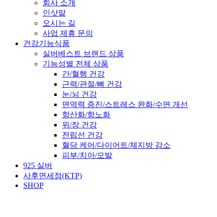
회사 소개
인삿말
오시는 길
사업 제휴 문의
건강기능식품
실버베스트 브랜드 상품
기능성별 전체 상품
간/혈행 건강
근력/관절/뼈 건강
눈/뇌 건강
면역력 증진/스트레스 완화/수면 개선
항산화/항노화
위/장 건강
전립선 건강
혈당 케어/다이어트/체지방 감소
피부/치아/모발
925 실버
사후면세점(KTP)
SHOP