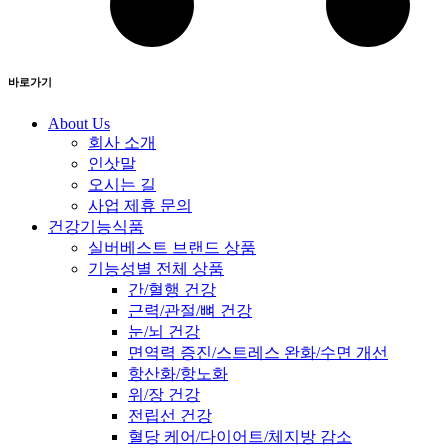
바로가기
About Us
회사 소개
인삿말
오시는 길
사업 제휴 문의
건강기능식품
실버베스트 브랜드 상품
기능성별 전체 상품
간/혈행 건강
근력/관절/뼈 건강
눈/뇌 건강
면역력 증진/스트레스 완화/수면 개선
항산화/항노화
위/장 건강
전립선 건강
혈당 케어/다이어트/체지방 감소