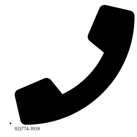
콘
텐
츠
로
건
너
뛰
기
02)774-3918