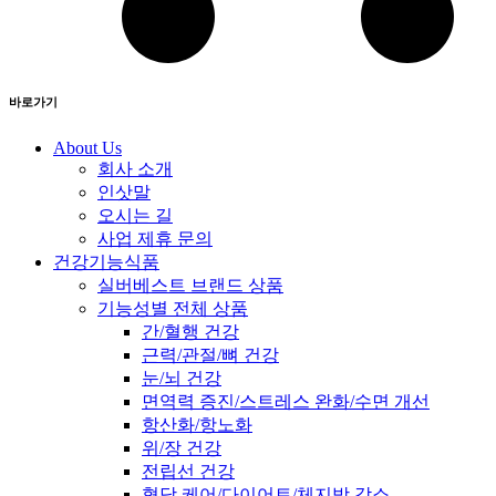
바로가기
About Us
회사 소개
인삿말
오시는 길
사업 제휴 문의
건강기능식품
실버베스트 브랜드 상품
기능성별 전체 상품
간/혈행 건강
근력/관절/뼈 건강
눈/뇌 건강
면역력 증진/스트레스 완화/수면 개선
항산화/항노화
위/장 건강
전립선 건강
혈당 케어/다이어트/체지방 감소