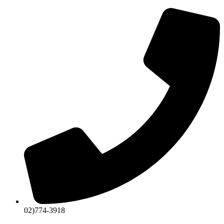
콘
텐
츠
로
건
너
뛰
기
02)774-3918