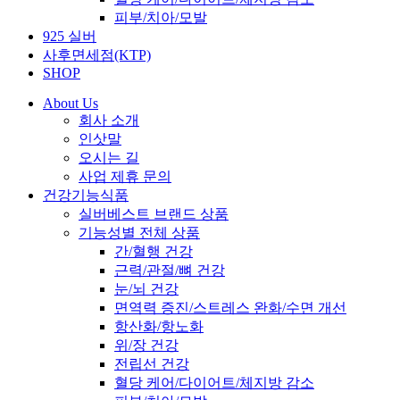
피부/치아/모발
925 실버
사후면세점(KTP)
SHOP
About Us
회사 소개
인삿말
오시는 길
사업 제휴 문의
건강기능식품
실버베스트 브랜드 상품
기능성별 전체 상품
간/혈행 건강
근력/관절/뼈 건강
눈/뇌 건강
면역력 증진/스트레스 완화/수면 개선
항산화/항노화
위/장 건강
전립선 건강
혈당 케어/다이어트/체지방 감소