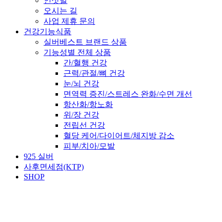
인삿말
오시는 길
사업 제휴 문의
건강기능식품
실버베스트 브랜드 상품
기능성별 전체 상품
간/혈행 건강
근력/관절/뼈 건강
눈/뇌 건강
면역력 증진/스트레스 완화/수면 개선
항산화/항노화
위/장 건강
전립선 건강
혈당 케어/다이어트/체지방 감소
피부/치아/모발
925 실버
사후면세점(KTP)
SHOP