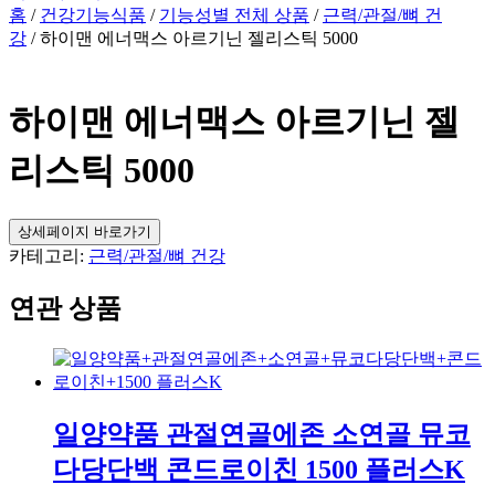
홈
/
건강기능식품
/
기능성별 전체 상품
/
근력/관절/뼈 건
강
/ 하이맨 에너맥스 아르기닌 젤리스틱 5000
하이맨 에너맥스 아르기닌 젤
리스틱 5000
상세페이지 바로가기
카테고리:
근력/관절/뼈 건강
연관 상품
일양약품 관절연골에존 소연골 뮤코
다당단백 콘드로이친 1500 플러스K