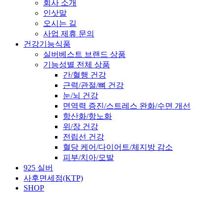
회사 소개
인삿말
오시는 길
사업 제휴 문의
건강기능식품
실버베스트 브랜드 상품
기능성별 전체 상품
간/혈행 건강
근력/관절/뼈 건강
눈/뇌 건강
면역력 증진/스트레스 완화/수면 개선
항산화/항노화
위/장 건강
전립선 건강
혈당 케어/다이어트/체지방 감소
피부/치아/모발
925 실버
사후면세점(KTP)
SHOP